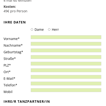
4 mal 60 Minuten
Salsa
Kosten:
Rock’n’Roll & Boogie
49€ pro Person
Tango Argentino
IHRE DATEN
Kindertanzen
Dame
Herr
Hiphop
Pflichtfeld
Vorname
*
Modern Line Dance
Pflichtfeld
Nachname
*
Zumba
Pflichtfeld
Geburtstag
*
Pflichtfeld
Straße
*
Events & Angebote
Pflichtfeld
PLZ
*
Events
Pflichtfeld
Ort
*
Kindergeburtstag
Pflichtfeld
E-Mail
*
Pflichtfeld
Telefon
*
Gutscheine
Mobil
IHRE/R TANZPARTNER/IN
Kontakt