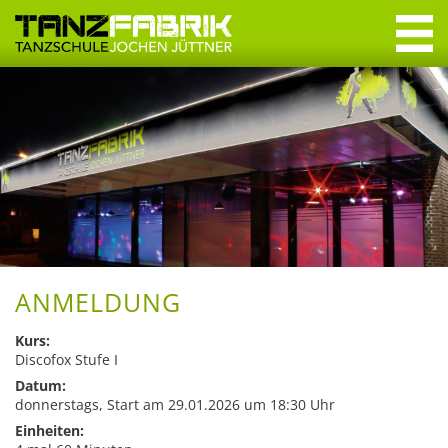
Navigation
überspringen
Navigation
überspringen
Willkommen
Tanzkurse
Erwachsene
Jugendliche
Crashkurse
ANMELDUNG
Privatstunden
Kurs:
Discofox Stufe I
Datum:
Specials & Workshops
donnerstags, Start am 29.01.2026 um 18:30 Uhr
Discofox
Einheiten: