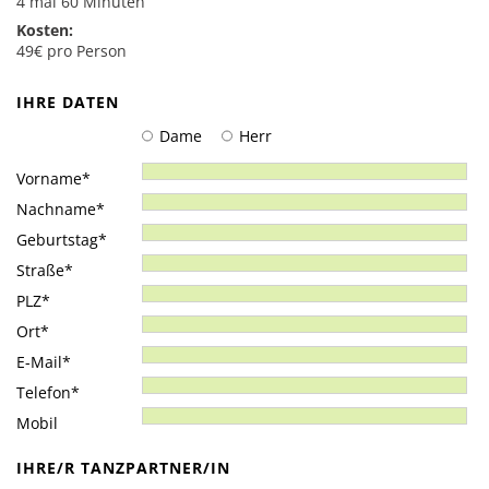
4 mal 60 Minuten
Salsa
Kosten:
Rock’n’Roll & Boogie
49€ pro Person
Tango Argentino
IHRE DATEN
Kindertanzen
Dame
Herr
Hiphop
Pflichtfeld
Vorname
*
Modern Line Dance
Pflichtfeld
Nachname
*
Zumba
Pflichtfeld
Geburtstag
*
Pflichtfeld
Straße
*
Events & Angebote
Pflichtfeld
PLZ
*
Events
Pflichtfeld
Ort
*
Kindergeburtstag
Pflichtfeld
E-Mail
*
Pflichtfeld
Telefon
*
Gutscheine
Mobil
IHRE/R TANZPARTNER/IN
Kontakt