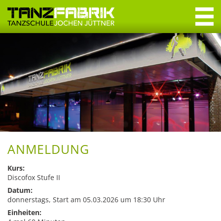
Navigation
überspringen
Navigation
überspringen
Willkommen
Tanzkurse
Erwachsene
Jugendliche
Crashkurse
ANMELDUNG
Privatstunden
Kurs:
Discofox Stufe II
Datum:
Specials & Workshops
donnerstags, Start am 05.03.2026 um 18:30 Uhr
Discofox
Einheiten: