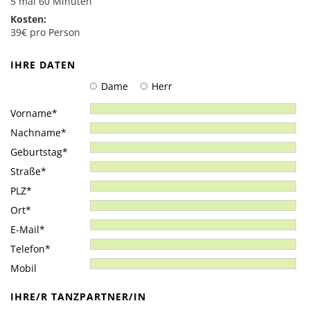
5 mal 60 Minuten
Salsa
Kosten:
Rock’n’Roll & Boogie
39€ pro Person
Tango Argentino
IHRE DATEN
Kindertanzen
Dame
Herr
Hiphop
Pflichtfeld
Vorname
*
Modern Line Dance
Pflichtfeld
Nachname
*
Zumba
Pflichtfeld
Geburtstag
*
Pflichtfeld
Straße
*
Events & Angebote
Pflichtfeld
PLZ
*
Events
Pflichtfeld
Ort
*
Kindergeburtstag
Pflichtfeld
E-Mail
*
Pflichtfeld
Telefon
*
Gutscheine
Mobil
IHRE/R TANZPARTNER/IN
Kontakt