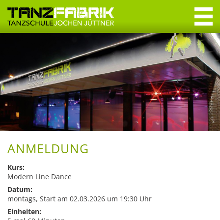
Navigation
überspringen
Navigation
überspringen
Willkommen
Tanzkurse
Erwachsene
Jugendliche
Crashkurse
ANMELDUNG
Privatstunden
Kurs:
Modern Line Dance
Datum:
Specials & Workshops
montags, Start am 02.03.2026 um 19:30 Uhr
Discofox
Einheiten: