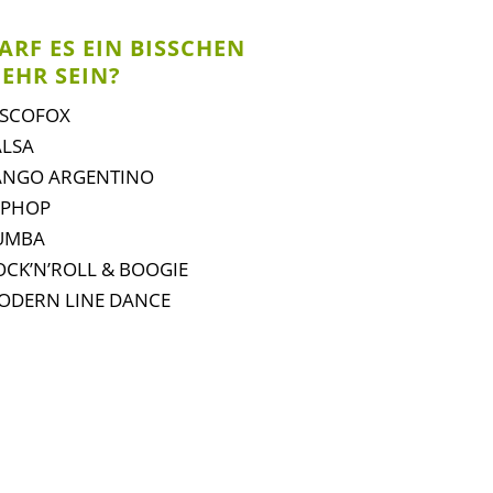
ARF ES EIN BISSCHEN
EHR SEIN?
vigation
ISCOFOX
erspringen
ALSA
ANGO ARGENTINO
IPHOP
UMBA
OCK’N’ROLL & BOOGIE
ODERN LINE DANCE