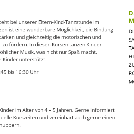
D
M
teht bei unserer Eltern-Kind-Tanzstunde im
n ist eine wunderbare Möglichkeit, die Bindung
Na
D
tärken und gleichzeitig die motorischen und
üb
S
r zu fördern. In diesen Kursen tanzen Kinder
T
öhlicher Musik, was nicht nur Spaß macht,
H
 Kinder unterstützt.
Z
:45 bis 16:30 Uhr
R
M
Kinder im Alter von 4 – 5 Jahren. Gerne Informiert
tuelle Kurszeiten und vereinbart auch gerne einen
hnuppern.