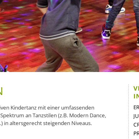
N
V
I
Na
E
tiven Kindertanz mit einer umfassenden
üb
 Spektrum an Tanzstilen (z.B. Modern Dance,
J
.) in altersgerecht steigenden Niveaus.
C
P