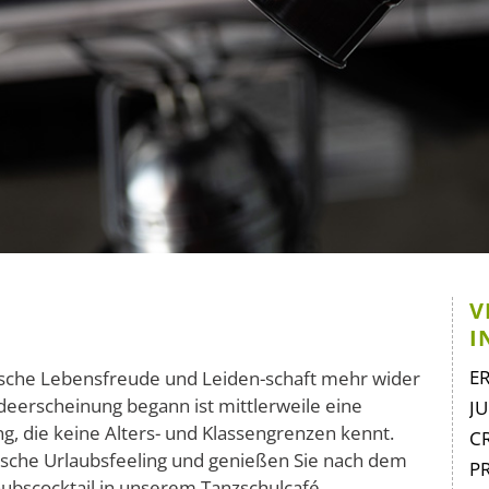
V
I
Na
E
bische Lebensfreude und Leiden
-
schaft mehr wider
üb
odeerscheinung begann ist mittlerweile eine
J
ng,
die keine Alters- und Klassengrenzen kennt.
C
bische Urlaubsfeeling und genießen Sie nach dem
P
bscocktail in unserem Tanzschulcafé.