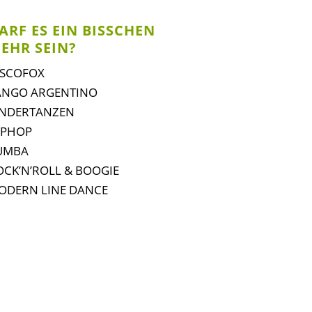
ARF ES EIN BISSCHEN
EHR SEIN?
vigation
ISCOFOX
erspringen
ANGO ARGENTINO
INDERTANZEN
IPHOP
UMBA
OCK’N’ROLL & BOOGIE
ODERN LINE DANCE