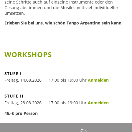
Salsa
seine Schritte auch auf einzelne Instrumente oder den
Gesang abstimmen und die Musik somit viel individueller
Rock’n’Roll & Boogie
umsetzen.
Tango Argentino
Erleben Sie bei uns, wie schön Tango Argentino sein kann.
Kindertanzen
Hiphop
Modern Line Dance
WORKSHOPS
Zumba
STUFE I
Events & Angebote
Freitag, 14.08.2026
17:00 bis 19:00 Uhr
Anmelden
Events
Kindergeburtstag
STUFE II
Freitag, 28.08.2026
17:00 bis 19:00 Uhr
Anmelden
Gutscheine
45,-€ pro Person
Kontakt