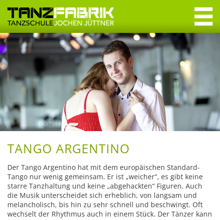
Navigation
überspringen
Navigation
überspringen
Willkommen
Tanzkurse
Erwachsene
Jugendliche
Crashkurse
TANGO ARGENTINO
Privatstunden
Der Tango Argentino hat mit dem europäischen Standard-
Tango nur wenig gemeinsam. Er ist „weicher“, es gibt keine
starre Tanzhaltung und keine „abgehackten“ Figuren. Auch
Specials & Workshops
die Musik unter­scheidet sich erheblich, von langsam und
melancholisch, bis hin zu sehr schnell und beschwingt. Oft
Discofox
wechselt der Rhythmus auch in einem Stück. Der Tänzer kann